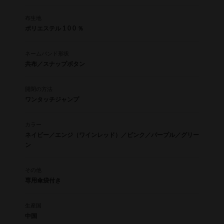
布生地
ポリエステル 1 0 0 ％
ネームバンド形状
共布／スナップボタン
開閉の方法
ワンタッチジャンプ
カラー
ネイビー／エンジ（ワインレッド）／ピンク／パープル／グリー
ン
その他
専用傘袋付き
生産国
中国