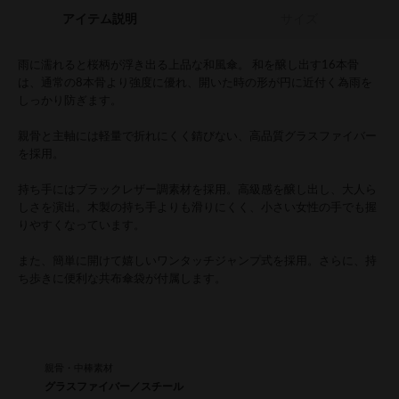
アイテム説明
サイズ
雨に濡れると桜柄が浮き出る上品な和風傘。 和を醸し出す16本骨
は、通常の8本骨より強度に優れ、開いた時の形が円に近付く為雨を
しっかり防ぎます。
親骨と主軸には軽量で折れにくく錆びない、高品質グラスファイバー
を採用。
持ち手にはブラックレザー調素材を採用。高級感を醸し出し、大人ら
しさを演出。木製の持ち手よりも滑りにくく、小さい女性の手でも握
りやすくなっています。
また、簡単に開けて嬉しいワンタッチジャンプ式を採用。さらに、持
ち歩きに便利な共布傘袋が付属します。
親骨・中棒素材
グラスファイバー／スチール