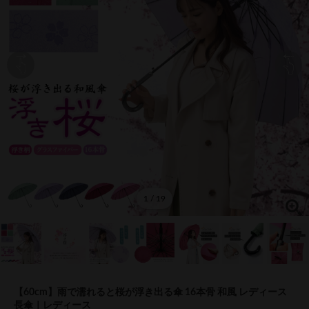
1 / 19
【60cm】雨で濡れると桜が浮き出る傘 16本骨 和風 レディース
長傘｜レディース