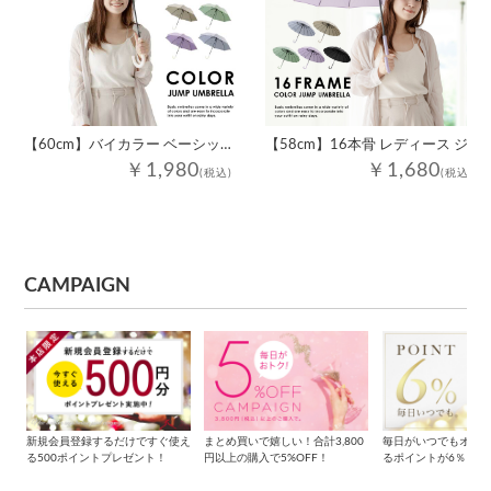
【60cm】バイカラー ベーシック レディース ジャンプ傘
【58cm】16本骨 レディース ジャンプ傘
￥1,980
￥1,680
(税込)
(税込)
CAMPAIGN
新規会員登録するだけですぐ使え
まとめ買いで嬉しい！合計3,800
毎日がいつでもオト
る500ポイントプレゼント！
円以上の購入で5%OFF！
るポイントが6％もら