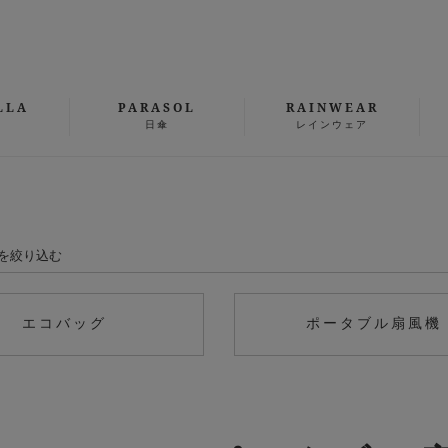
LLA
PARASOL
RAINWEAR
日傘
レインウェア
を絞り込む
エコバッグ
ポータブル扇風機