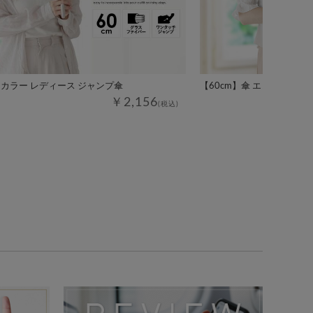
イカラー レディース ジャンプ傘
【60cm】傘 エレガント
￥2,156
(税込)