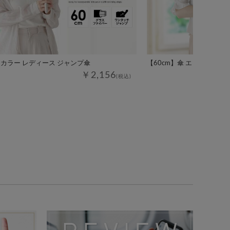
イカラー レディース ジャンプ傘
【60cm】傘 エレガント
￥2,156
(税込)