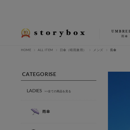
UMBRE
雨傘
HOME
ALL ITEM
日傘（晴雨兼用）
メンズ
長傘
CATEGORISE
LADIES
>>全ての商品を見る