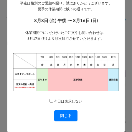
平素は格別のご愛顧を賜り、誠にありがとうございます。
夏季の休業期間は以下の通りです。
【70cm/直径123cm】折りたたみ
【70cm】傘 ベーシック ジャンプ
傘 大きい 自動開閉 耐風仕様｜メン
式｜メンズ
¥2,980
¥1,780
8月8日 (金) 午後 〜 8月16日 (日)
(税込)
送料無料
(税込)
ズ
休業期間中にいただいたご注文やお問い合わせは、
8月17日 (月) より順次対応させていただきます。
PICK UP ITEMS
今日は表示しない
閉じる
【60cm】バイカラー ベーシック レディース ジャンプ傘
【58cm】16本骨 レディース ジャンプ傘
￥1,980
￥1,680
(税込)
(税込)