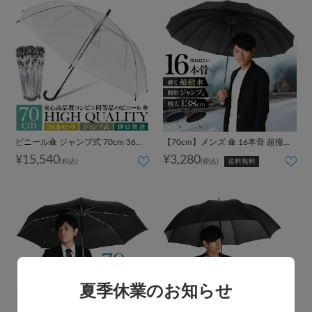
ビニール傘 ジャンプ式 70cm 36本
【70cm】メンズ 傘 16本骨 超撥水
まとめ買い 1ケース 業務用 大量購
ジャンプ式
¥15,540
¥3,280
(税込)
(税込)
送料無料
入 ワンタッチ ディスカウント
夏季休業のお知らせ