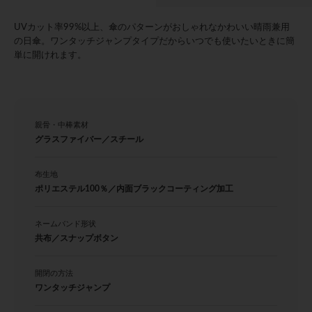
UVカット率99%以上、傘のパターンがおしゃれなかわいい晴雨兼用
の日傘。ワンタッチジャンプタイプだからいつでも使いたいときに簡
単に開けれます。
親骨・中棒素材
グラスファイバー／スチール
布生地
ポリエステル100％／内面ブラックコーティング加工
ネームバンド形状
共布／スナップボタン
開閉の方法
ワンタッチジャンプ