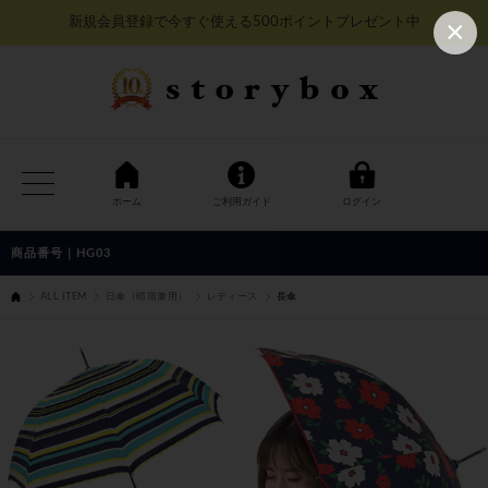
×
新規会員登録で今すぐ使える500ポイントプレゼント中
ホーム
ご利用ガイド
ログイン
HG03
ALL ITEM
日傘（晴雨兼用）
レディース
長傘