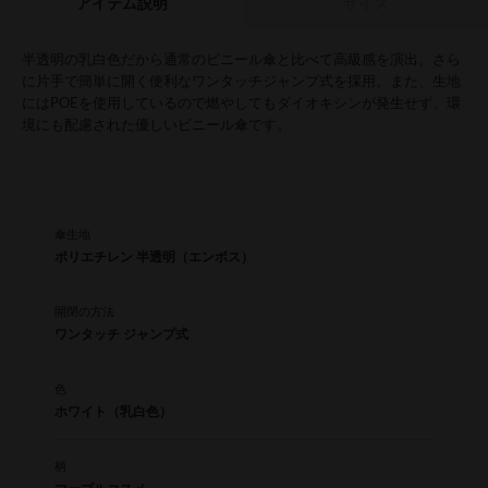
アイテム説明
サイズ
半透明の乳白色だから通常のビニール傘と比べて高級感を演出。さら
に片手で簡単に開く便利なワンタッチジャンプ式を採用。また、生地
にはPOEを使用しているので燃やしてもダイオキシンが発生せず、環
境にも配慮された優しいビニール傘です。
傘生地
ポリエチレン 半透明（エンボス）
開閉の方法
ワンタッチ ジャンプ式
色
ホワイト（乳白色）
柄